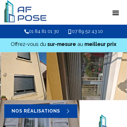
01 84 81 01 30
07 89 52 43 10
Offrez-vous du
sur-mesure
au
meilleur prix
NOS RÉALISATIONS