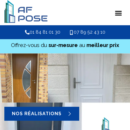
01 84 81 01 30
07 89 52 43 10
Offrez-vous du
sur-mesure
au
meilleur prix
NOS RÉALISATIONS