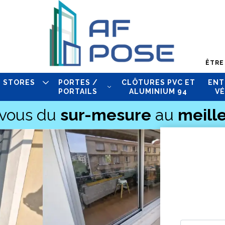
ÊTRE
STORES
PORTES /
CLÔTURES PVC ET
ENT
PORTAILS
ALUMINIUM 94
VÉ
-vous du
sur-mesure
au
meille