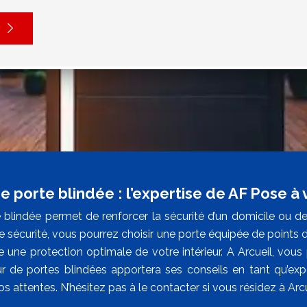
 porte blindée : l’expertise de AF Pose à v
 blindée permet de renforcer la sécurité d’un domicile ou de
 sécurité, vous pourrez choisir une porte équipée de points de
re une protection optimale de votre intérieur. A Arcueil, vou
eur de portes blindées apportera ses conseils en tant qu’exp
s attentes. N’hésitez pas à le contacter si vous résidez à Arcu