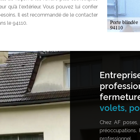
eur qu’à l‘extérieur. Vous pouvez lui confier
besoins. Il est recommandé de le contacter
ans le 94110.
Entrepris
professio
fermetur
volets, por
Chez AF poses, 
préoccupations. 
professionnel.