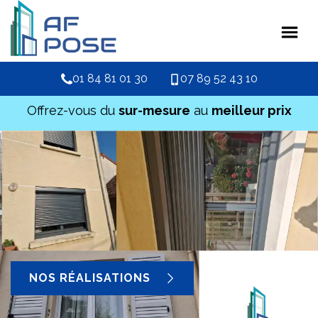
01 84 81 01 30
07 89 52 43 10
Offrez-vous du
sur-mesure
au
meilleur prix
NOS RÉALISATIONS