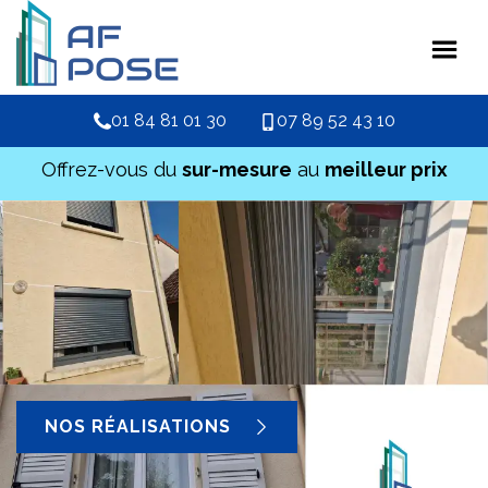
01 84 81 01 30
07 89 52 43 10
Offrez-vous du
sur-mesure
au
meilleur prix
NOS RÉALISATIONS