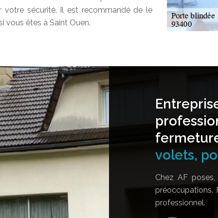
r votre sécurité. Il est recommandé de le
si vous êtes à Saint Ouen.
Entrepris
professio
fermetur
volets, por
Chez AF poses, 
préoccupations. 
professionnel.