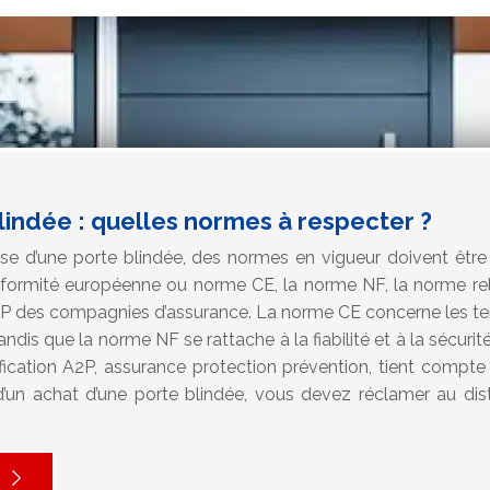
lindée : quelles normes à respecter ?
se d’une porte blindée, des normes en vigueur doivent être
onformité européenne ou norme CE, la norme NF, la norme rel
 A2P des compagnies d’assurance. La norme CE concerne les t
tandis que la norme NF se rattache à la fiabilité et à la sécurit
tification A2P, assurance protection prévention, tient compte 
d’un achat d’une porte blindée, vous devez réclamer au dist