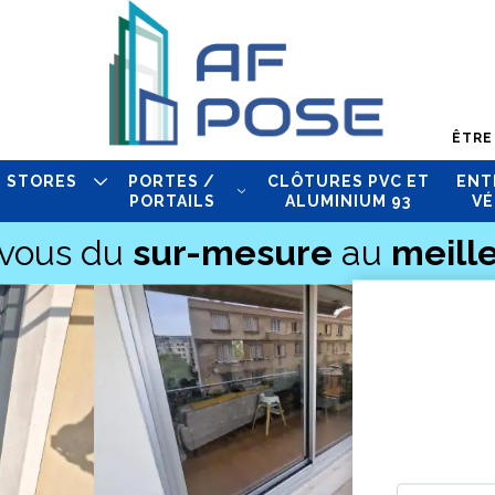
ÊTRE
STORES
PORTES /
CLÔTURES PVC ET
ENT
PORTAILS
ALUMINIUM 93
VÉ
-vous du
sur-mesure
au
meille