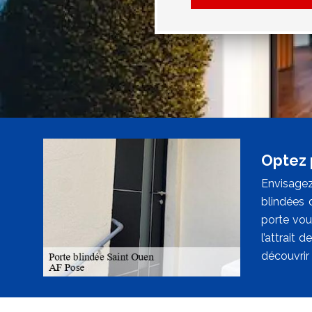
Optez 
Envisagez
blindées 
porte vous
l’attrait 
découvrir 