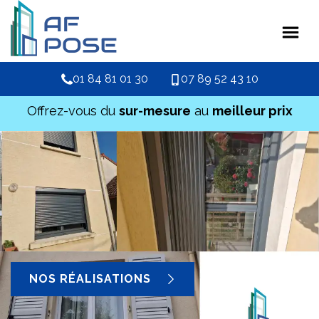
01 84 81 01 30
07 89 52 43 10
Offrez-vous du
sur-mesure
au
meilleur prix
NOS RÉALISATIONS