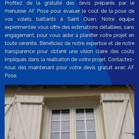
Profitez de la gratuité des devis préparés par le
menuisier AF Pose pour évaluer le coût de la pose de
vos volets battants à Saint Ouen. Notre équipe
expérimentée vous offre des estimations détaillées, sans
engagement, pour vous aider à planifier votre projet en
toute sérénité. Bénéficiez de notre expertise et de notre
transparence pour obtenir une vision claire des coûts
impliqués dans la réalisation de votre projet. Contactez-
nous dès maintenant pour votre devis gratuit avec AF
Pose.