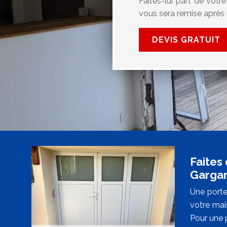
Faites-lui part de votr
vous sera remise après 
DEVIS GRATUIT
Faites
Garga
Une porte
votre mais
Pour une p