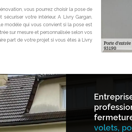
rénovation, vous pourrez choisir la pose de
 sécuriser votre intérieur. A Livry Gargan,
le modèle qui vous convient si la pose est
rée sur mesure et personnalisée selon vos
re part de votre projet si vous êtes à Livry
Entrepris
professio
fermetur
volets, por