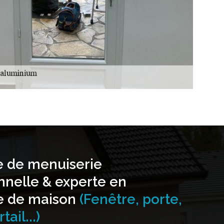
e de menuiserie
nnelle & experte en
e de maison
(Fenêtre, porte,
tail...)