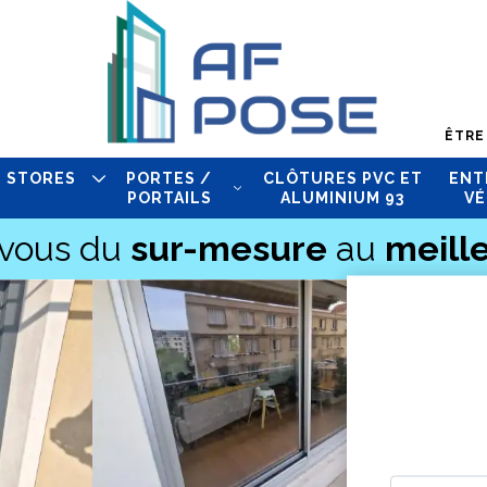
ÊTRE
STORES
PORTES /
CLÔTURES PVC ET
ENT
PORTAILS
ALUMINIUM 93
VÉ
-vous du
sur-mesure
au
meille