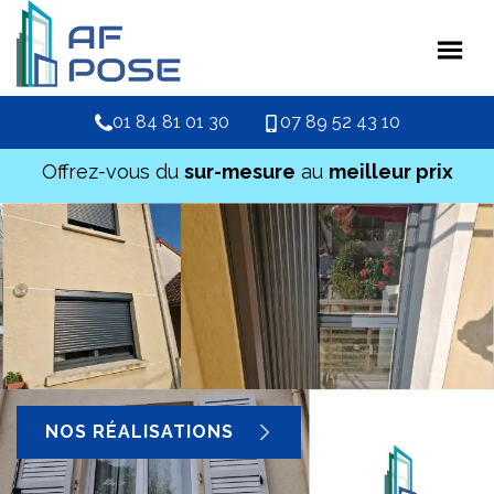
01 84 81 01 30
07 89 52 43 10
Offrez-vous du
sur-mesure
au
meilleur prix
NOS RÉALISATIONS