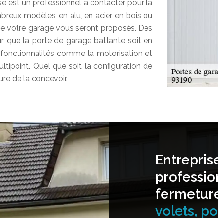
e est un professionnel à contacter pour la
reux modèles, en alu, en acier, en bois ou
de votre garage vous seront proposés. Des
ur que la porte de garage battante soit en
fonctionnalités comme la motorisation et
ultipoint. Quel que soit la configuration de
re de la concevoir.
Entrepris
professio
fermetur
volets, por