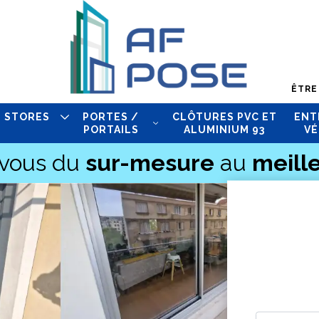
ÊTRE
STORES
PORTES /
CLÔTURES PVC ET
ENT
PORTAILS
ALUMINIUM 93
VÉ
-vous du
sur-mesure
au
meille