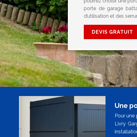
pourrez choisir une porte
porte de garage batta
d’utilisation et des serr
DEVIS GRATUIT
Une po
Pour une 
Livry Gar
installat