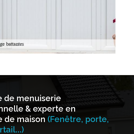
e de menuiserie
nnelle & experte en
e de maison
(Fenêtre, porte,
tail...)