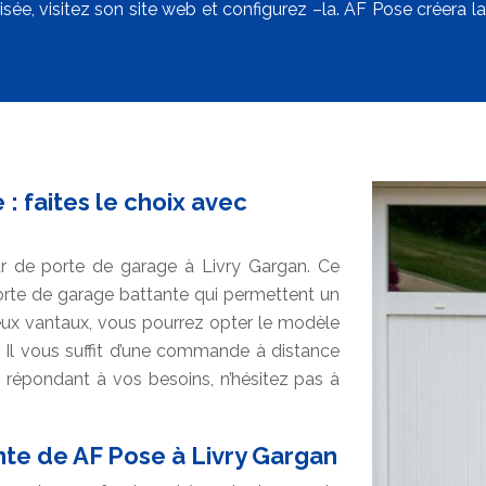
sée, visitez son site web et configurez –la. AF Pose créera l
: faites le choix avec
eur de porte de garage à Livry Gargan. Ce
te de garage battante qui permettent un
eux vantaux, vous pourrez opter le modèle
n. Il vous suffit d’une commande à distance
e répondant à vos besoins, n’hésitez pas à
nte de AF Pose à Livry Gargan