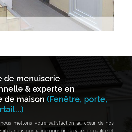
e de menuiserie
nnelle & experte en
e de maison
(Fenêtre, porte,
tail...)
nous mettons votre satisfaction au cœur de nos
Faites-nous confiance pour un service de qualité et