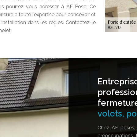
ous pourrez vous adresser à AF Pose. Ce
rieure a toute l’expertise pour concevoir et
 installation dans les règles. Contactez-le
nolet.
Entrepris
professio
fermetur
volets, por
Chez AF poses, 
préoccupations. 