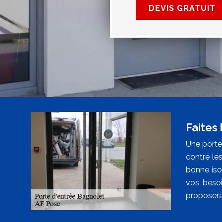
DEVIS GRATUIT
Faites
Une porte 
contre les
bonne iso
vos besoi
proposera