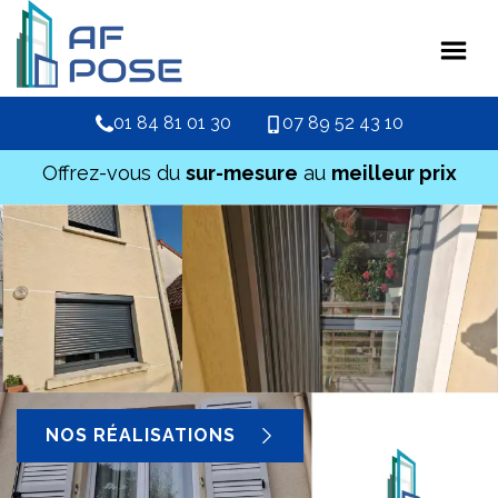
01 84 81 01 30
07 89 52 43 10
Offrez-vous du
sur-mesure
au
meilleur prix
NOS RÉALISATIONS