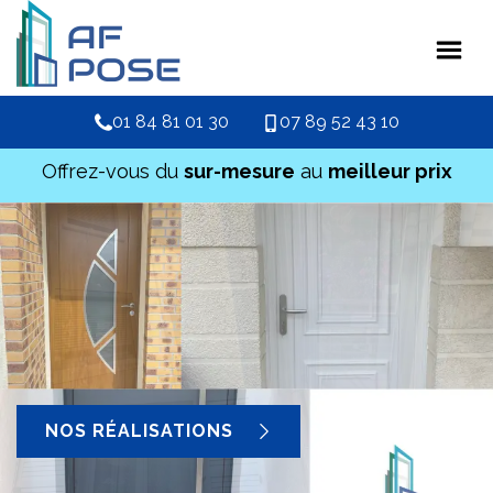
01 84 81 01 30
07 89 52 43 10
Offrez-vous du
sur-mesure
au
meilleur prix
NOS RÉALISATIONS