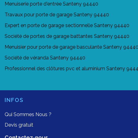
Menuiserie porte d'entrée Santeny 94440
Travaux pour porte de garage Santeny 94440
Expert en porte de garage sectionnelle Santeny 94440
Société de portes de garage battantes Santeny 94440
Menuisier pour porte de garage basculante Santeny 9444
Société de véranda Santeny 94440
Professionnel des clôtures pvc et aluminium Santeny 944
INFOS
Qui Sommes Nous ?
Devis gratuit
Contactez-nous