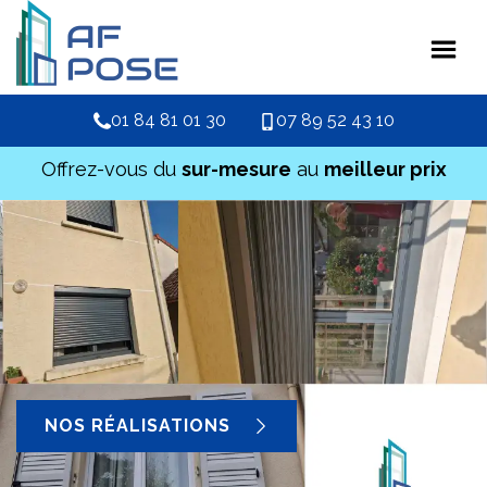
01 84 81 01 30
07 89 52 43 10
Offrez-vous du
sur-mesure
au
meilleur prix
NOS RÉALISATIONS