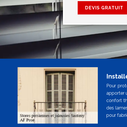
DEVIS GRATUIT
Instal
Pour prot
apporter 
confort th
des lames.
pour fabri