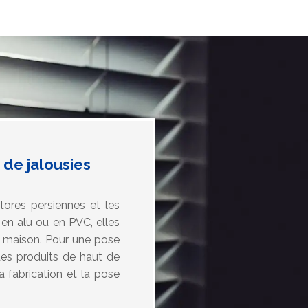
 de jalousies
tores persiennes et les
, en alu ou en PVC, elles
re maison. Pour une pose
des produits de haut de
 fabrication et la pose