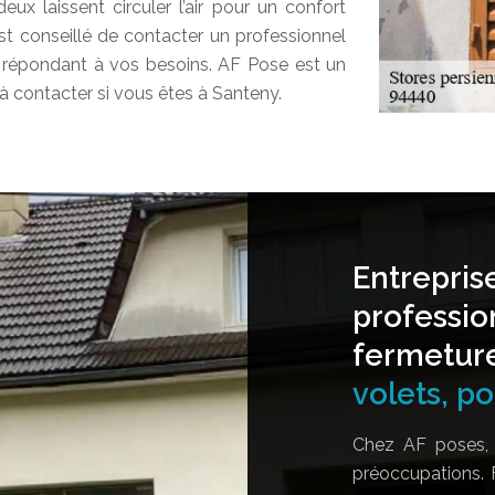
ux laissent circuler l’air pour un confort
 est conseillé de contacter un professionnel
e, répondant à vos besoins. AF Pose est un
 à contacter si vous êtes à Santeny.
Entrepris
professio
fermetur
volets, por
Chez AF poses, 
préoccupations. 