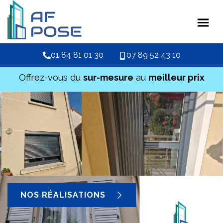
01 84 81 01 30
07 89 52 43 10
Offrez-vous du
sur-mesure
au
meilleur prix
NOS RÉALISATIONS