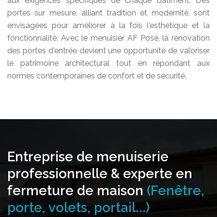
aux exigences spécifiques de chaque bâtiment. Des
portes sur mesure, alliant tradition et modernité, sont
envisagées pour améliorer à la fois l'esthétique et la
fonctionnalité. Avec le menuisier AF Pose, la rénovation
des portes d'entrée devient une opportunité de valoriser
le patrimoine architectural tout en répondant aux
normes contemporaines de confort et de sécurité.
Entreprise de menuiserie
professionnelle & experte en
fermeture de maison
(Fenêtre,
porte, volets, portail...)