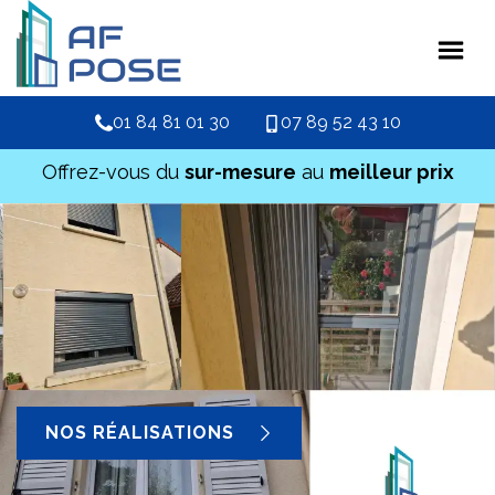
01 84 81 01 30
07 89 52 43 10
Offrez-vous du
sur-mesure
au
meilleur prix
NOS RÉALISATIONS