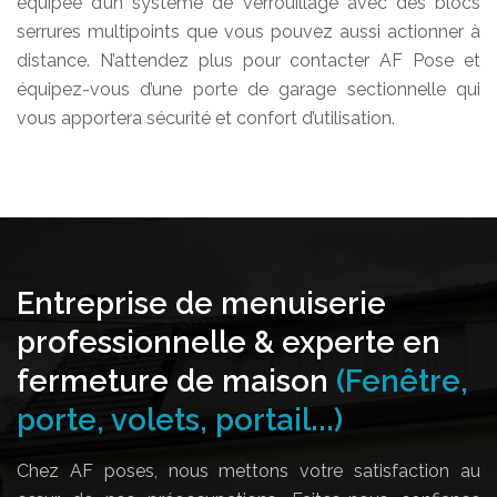
équipée d’un système de verrouillage avec des blocs
serrures multipoints que vous pouvez aussi actionner à
distance. N’attendez plus pour contacter AF Pose et
équipez-vous d’une porte de garage sectionnelle qui
vous apportera sécurité et confort d’utilisation.
Entreprise de menuiserie
professionnelle & experte en
fermeture de maison
(Fenêtre,
porte, volets, portail...)
Chez AF poses, nous mettons votre satisfaction au