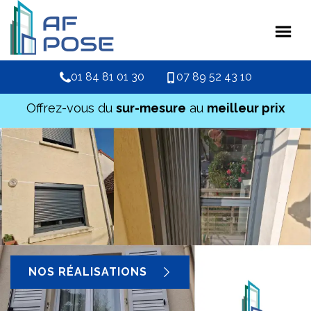
01 84 81 01 30
07 89 52 43 10
Offrez-vous du
sur-mesure
au
meilleur prix
NOS RÉALISATIONS