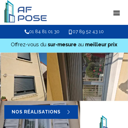
01 84 81 01 30
07 89 52 43 10
Offrez-vous du
sur-mesure
au
meilleur prix
NOS RÉALISATIONS