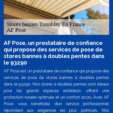
AF Pose, un prestataire de confiance
qui propose des services de pose de
stores bannes à doubles pentes dans
le 93290
AF Pose est un prestataire de confiance qui propose des
services de pose de stores bannes à doubles pentes
dans le 93290. Nos stores à doubles pentes sont idéaux
pour les grands espaces extérieurs, offrant une
protection solaire optimale et un confort accru. Avec AF
Pose, vous bénéficiez d’un service professionnel,
répondant aux exigences les plus pointues. Nos