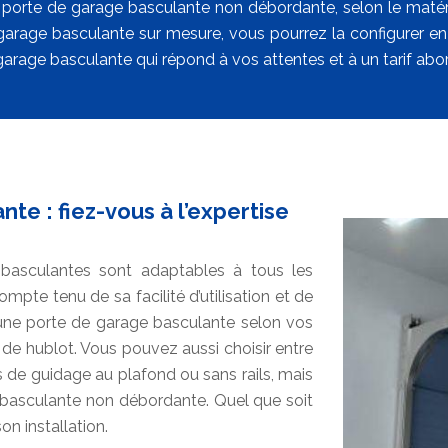
s, porte de garage basculante non débordante, selon le matéri
garage basculante sur mesure, vous pourrez la configurer en l
garage basculante qui répond à vos attentes et à un tarif abo
te : fiez-vous à l’expertise
 basculantes sont adaptables à tous les
mpte tenu de sa facilité d’utilisation et de
ne porte de garage basculante selon vos
de hublot. Vous pouvez aussi choisir entre
 de guidage au plafond ou sans rails, mais
e basculante non débordante. Quel que soit
n installation.