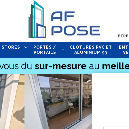
ÊTRE
STORES
PORTES /
CLÔTURES PVC ET
ENT
PORTAILS
ALUMINIUM 93
VÉ
-vous du
sur-mesure
au
meille