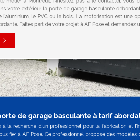
le métier à Montreuil. N’hésitez pas à le contacter. Vous 
ans votre extérieur, la porte de garage basculante débordan
e l’aluminium, le PVC ou le bois. La motorisation est une o
rdante. Faites part de votre projet à AF Pose et demandez u
porte de garage basculante à tarif aborda
 à la recherche d'un professionnel pour la fabrication et l’
ous fier à AF Pose. Ce professionnel propose des modèles