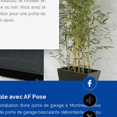
choisissez le modèle en
te ou non. Vous avez le
ption pour une porte de
n devis.
ble avec AF Pose
installation d’une porte de garage à Montreuil? Vous
 de porte de garage basculante débordante avec ou