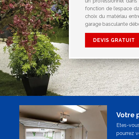
un professionnel dans 
fonction de l’espace d
choix du matériau entr
garage basculante débo
DEVIS GRATUIT
Votre 
Etes-vous
pourrez v