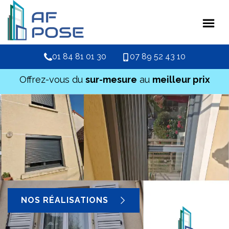
01 84 81 01 30
07 89 52 43 10
Offrez-vous du
sur-mesure
au
meilleur prix
NOS RÉALISATIONS