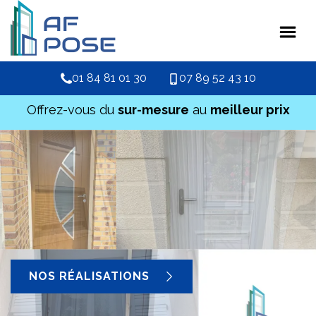
01 84 81 01 30
07 89 52 43 10
Offrez-vous du
sur-mesure
au
meilleur prix
NOS RÉALISATIONS