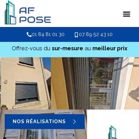
01 84 81 01 30
07 89 52 43 10
Offrez-vous du
sur-mesure
au
meilleur prix
NOS RÉALISATIONS