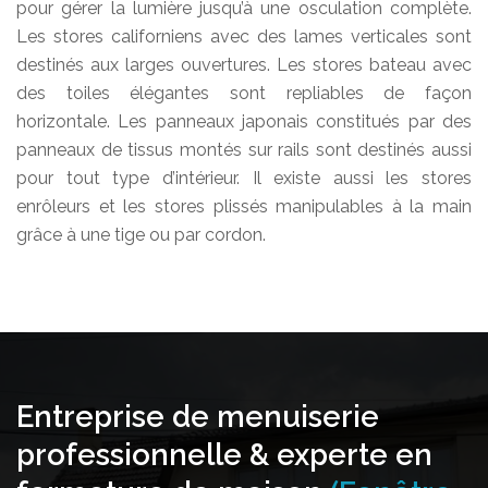
pour gérer la lumière jusqu’à une osculation complète.
Les stores californiens avec des lames verticales sont
destinés aux larges ouvertures. Les stores bateau avec
des toiles élégantes sont repliables de façon
horizontale. Les panneaux japonais constitués par des
panneaux de tissus montés sur rails sont destinés aussi
pour tout type d’intérieur. Il existe aussi les stores
enrôleurs et les stores plissés manipulables à la main
grâce à une tige ou par cordon.
Entreprise de menuiserie
professionnelle & experte en