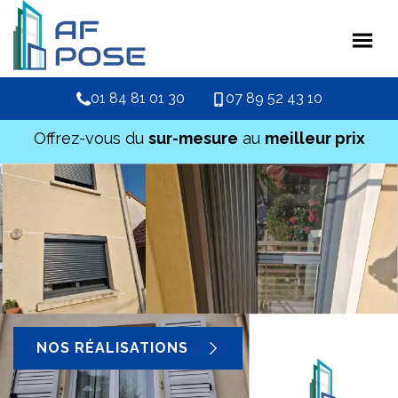
01 84 81 01 30
07 89 52 43 10
Offrez-vous du
sur-mesure
au
meilleur prix
NOS RÉALISATIONS