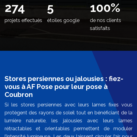
332
5
100
%
projets effectués
étoiles google
de nos clients
satisfaits
Stores persiennes ou jalousies : fiez-
vous à AF Pose pour leur pose à
Coubron
Si les stores persiennes avec leurs lames fixes vous
protègent des rayons de soleil tout en bénéficiant de la
lumière naturelle, les jalousies avec leurs lames
rétractables et orientables permettent de moduler
l’intensité lumineuse. Les deux laissent circuler l’air pour