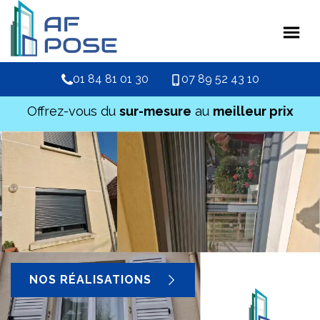
01 84 81 01 30
07 89 52 43 10
Offrez-vous du
sur-mesure
au
meilleur prix
NOS RÉALISATIONS