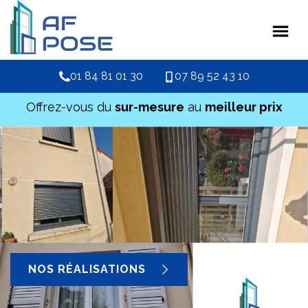
01 84 81 01 30
07 89 52 43 10
Offrez-vous du
sur-mesure
au
meilleur prix
NOS RÉALISATIONS