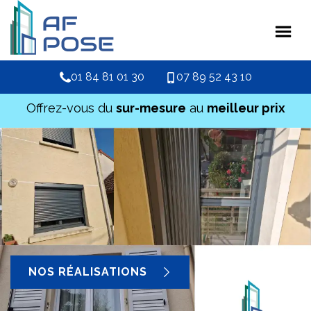
01 84 81 01 30
07 89 52 43 10
Offrez-vous du
sur-mesure
au
meilleur prix
NOS RÉALISATIONS