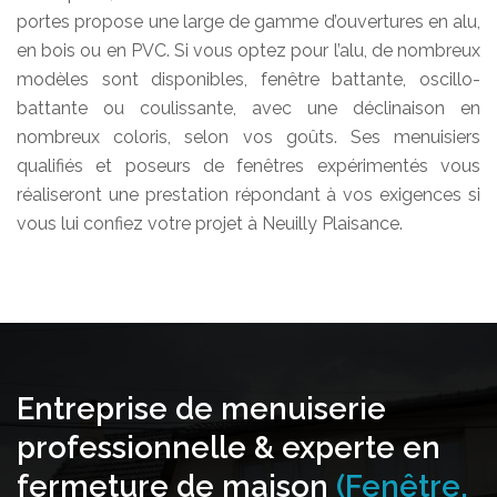
portes propose une large de gamme d’ouvertures en alu,
en bois ou en PVC. Si vous optez pour l’alu, de nombreux
modèles sont disponibles, fenêtre battante, oscillo-
battante ou coulissante, avec une déclinaison en
nombreux coloris, selon vos goûts. Ses menuisiers
qualifiés et poseurs de fenêtres expérimentés vous
réaliseront une prestation répondant à vos exigences si
vous lui confiez votre projet à Neuilly Plaisance.
Entreprise de menuiserie
professionnelle & experte en
fermeture de maison
(Fenêtre,