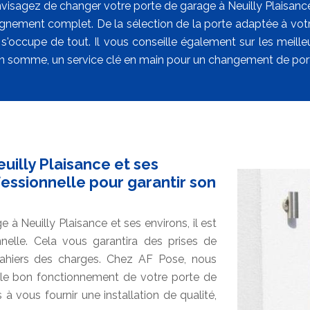
visagez de changer votre porte de garage à Neuilly Plaisance,
ement complet. De la sélection de la porte adaptée à votre g
 s'occupe de tout. Il vous conseille également sur les meill
n somme, un service clé en main pour un changement de port
uilly Plaisance et ses
essionnelle pour garantir son
 à Neuilly Plaisance et ses environs, il est
nelle. Cela vous garantira des prises de
cahiers des charges. Chez AF Pose, nous
ir le bon fonctionnement de votre porte de
 vous fournir une installation de qualité,