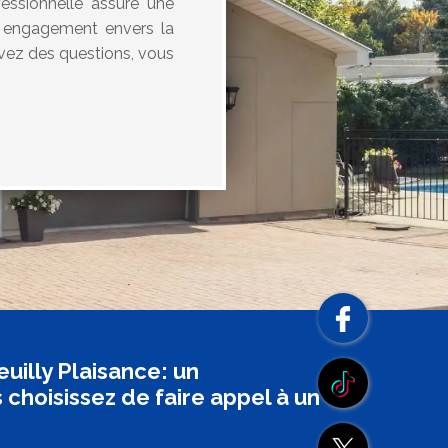
fessionnelle assure une
re engagement envers la
 avez des questions, vous
illy Plaisance: un
hoisissez de faire appel à un