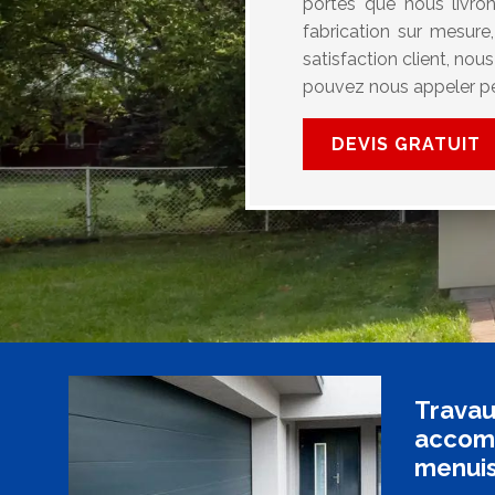
portes que nous livron
fabrication sur mesure
satisfaction client, nou
pouvez nous appeler pe
DEVIS GRATUIT
Travau
accomp
menuis