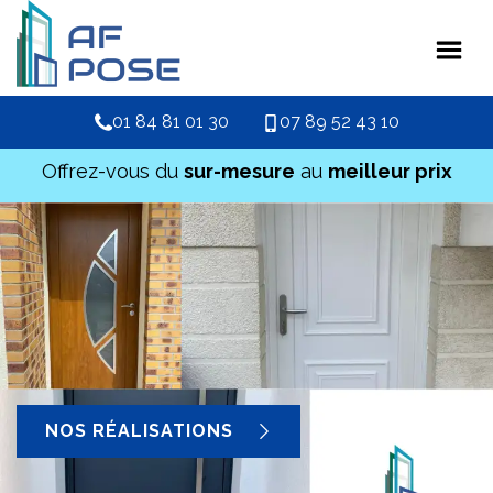
01 84 81 01 30
07 89 52 43 10
Offrez-vous du
sur-mesure
au
meilleur prix
NOS RÉALISATIONS