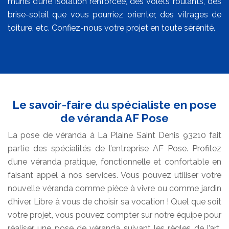
munis d’une isolation renforcée, des volets roulants, des
brise-soleil que vous pourriez orienter, des vitrages de
toiture, etc. Confiez-nous votre projet en toute sérénité.
Le savoir-faire du spécialiste en pose
de véranda AF Pose
La pose de véranda à La Plaine Saint Denis 93210 fait
partie des spécialités de l’entreprise AF Pose. Profitez
d’une véranda pratique, fonctionnelle et confortable en
faisant appel à nos services. Vous pouvez utiliser votre
nouvelle véranda comme pièce à vivre ou comme jardin
d’hiver. Libre à vous de choisir sa vocation ! Quel que soit
votre projet, vous pouvez compter sur notre équipe pour
réaliser une pose de véranda suivant les règles de l’art.