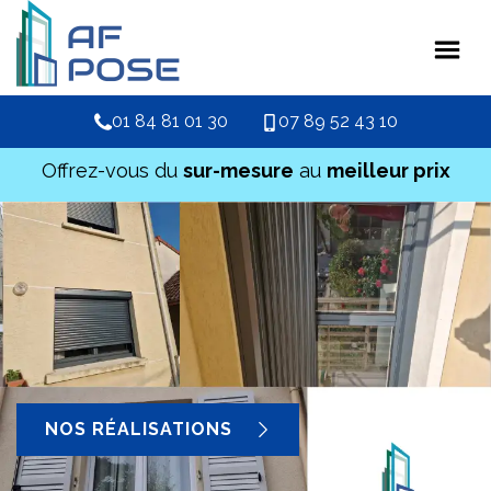
01 84 81 01 30
07 89 52 43 10
Offrez-vous du
sur-mesure
au
meilleur prix
NOS RÉALISATIONS