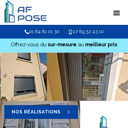
01 84 81 01 30
07 89 52 43 10
Offrez-vous du
sur-mesure
au
meilleur prix
NOS RÉALISATIONS