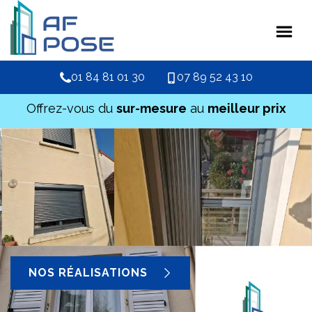
01 84 81 01 30
07 89 52 43 10
Offrez-vous du
sur-mesure
au
meilleur prix
NOS RÉALISATIONS