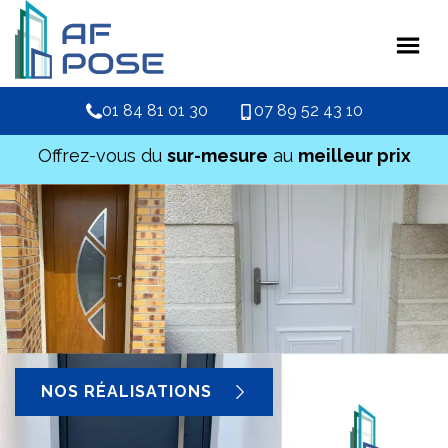
01 84 81 01 30
07 89 52 43 10
Offrez-vous du
sur-mesure
au
meilleur prix
NOS RÉALISATIONS