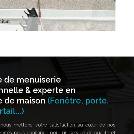
e de menuiserie
nnelle & experte en
e de maison
(Fenêtre, porte,
tail...)
nous mettons votre satisfaction au cœur de nos
Faites-nous confiance pour un service de qualité et