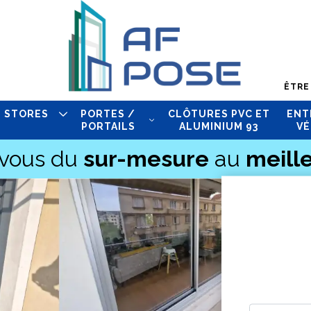
ÊTRE
STORES
PORTES /
CLÔTURES PVC ET
ENT
PORTAILS
ALUMINIUM 93
VÉ
-vous du
sur-mesure
au
meille