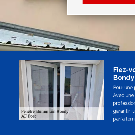
Fiez-vo
Bondy
Pour une 
Avec une 
professio
garantir 
parfaiteme