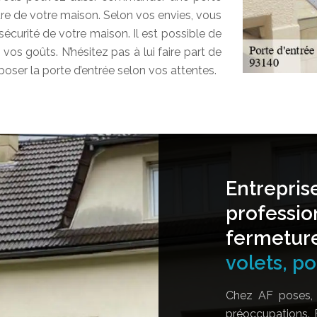
ture de votre maison. Selon vos envies, vous
 sécurité de votre maison. Il est possible de
vos goûts. N’hésitez pas à lui faire part de
poser la porte d’entrée selon vos attentes.
Entrepris
professio
fermetur
volets, por
Chez AF poses, 
préoccupations. 