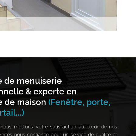
e de menuiserie
nnelle & experte en
e de maison
(Fenêtre, porte,
tail...)
nous mettons votre satisfaction au cœur de nos
Faites-nous confiance pour un service de qualité et