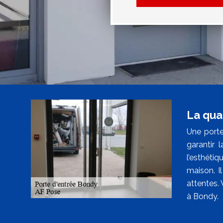
La qua
Une porte 
garantir 
l’esthéti
maison. I
attentes. 
à Bondy.