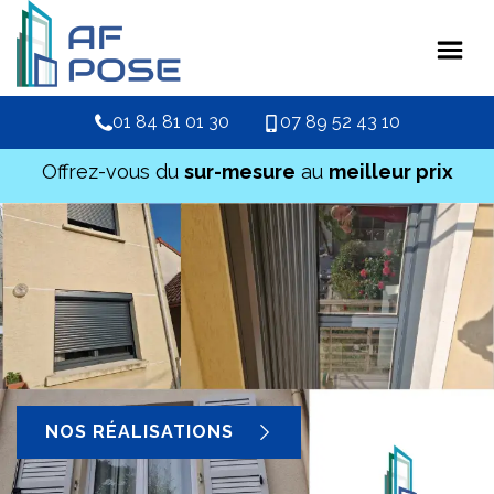
01 84 81 01 30
07 89 52 43 10
Offrez-vous du
sur-mesure
au
meilleur prix
NOS RÉALISATIONS