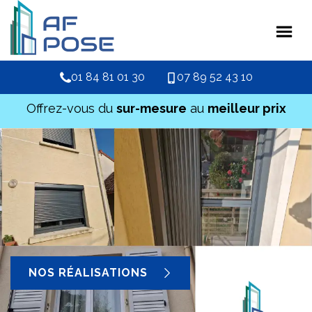
01 84 81 01 30
07 89 52 43 10
Offrez-vous du
sur-mesure
au
meilleur prix
NOS RÉALISATIONS