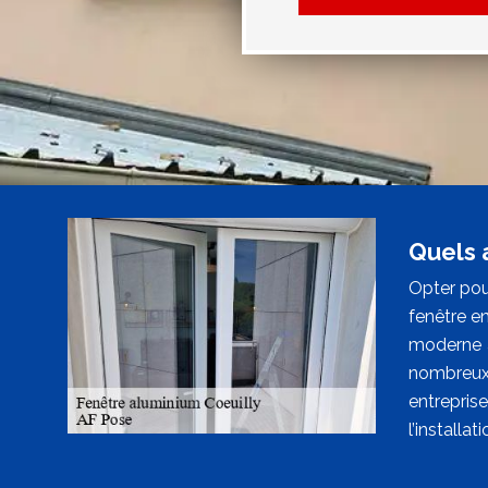
Quels 
Opter pou
fenêtre e
moderne a
nombreux 
entrepris
l’installa