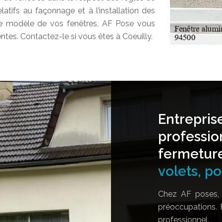
elatifs au façonnage et à l’installation des
le modèle de vos fenêtres, AF Pose vous
ntes. Contactez-le si vous êtes à Coeuilly.
Entrepris
professio
fermetur
volets, por
Chez AF poses, 
préoccupations. 
professionnel.