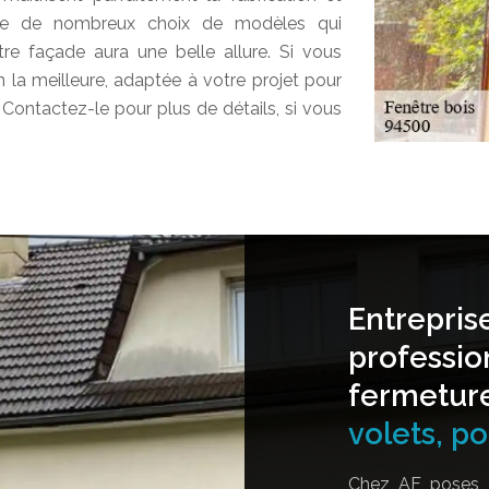
offre de nombreux choix de modèles qui
tre façade aura une belle allure. Si vous
on la meilleure, adaptée à votre projet pour
 Contactez-le pour plus de détails, si vous
Entrepris
professio
fermetur
volets, por
Chez AF poses, 