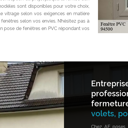
odèles sont disponibles pour votre choix,
ple vitrage selon vos exigences en matière
s fenêtres selon vos envies. N’hésitez pas à
ution pose de fenêtres en PVC répondant vos
Entrepris
professio
fermetur
volets, por
Chez AF poses, 