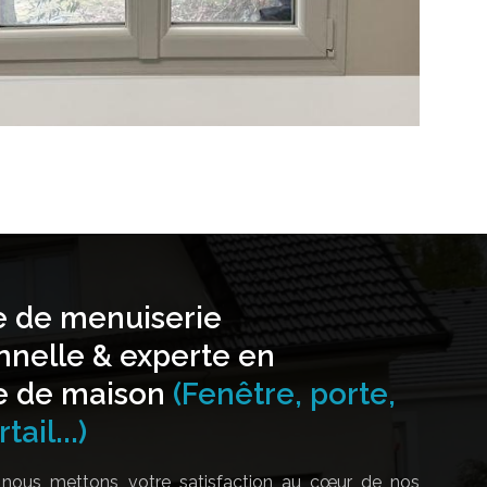
e de menuiserie
nnelle & experte en
e de maison
(Fenêtre, porte,
tail...)
nous mettons votre satisfaction au cœur de nos