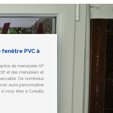
e fenêtre PVC à
eprise de menuiserie AF
tif et des menuisiers et
impeccable. De nombreux
vez aussi personnaliser
 si vous êtes à Coeuilly