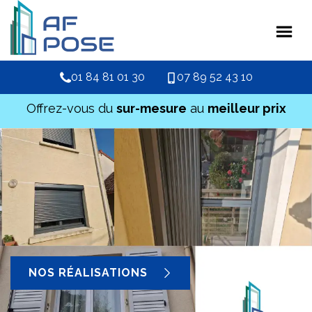
01 84 81 01 30
07 89 52 43 10
Offrez-vous du
sur-mesure
au
meilleur prix
NOS RÉALISATIONS