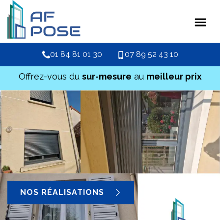
01 84 81 01 30
07 89 52 43 10
Offrez-vous du
sur-mesure
au
meilleur prix
NOS RÉALISATIONS