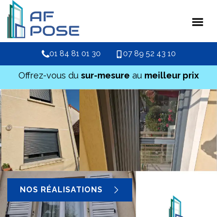
01 84 81 01 30
07 89 52 43 10
Offrez-vous du
sur-mesure
au
meilleur prix
NOS RÉALISATIONS