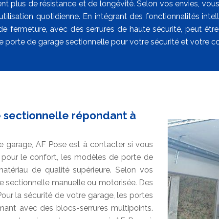
nt plus de résistance et de longévité. Selon vos envies, vous
utilisation quotidienne. En intégrant des fonctionnalités int
e fermeture, avec des serrures de haute sécurité, peut êt
 porte de garage sectionnelle pour votre sécurité et votre co
 sectionnelle répondant à
 de garage, AF Pose est à contacter si vous
 pour le confort, les modèles de porte de
atériau de qualité supérieure. Selon vos
e sectionnelle manuelle ou motorisée. Des
our la sécurité de votre garage, les portes
mant avec des blocs-serrures multipoints.