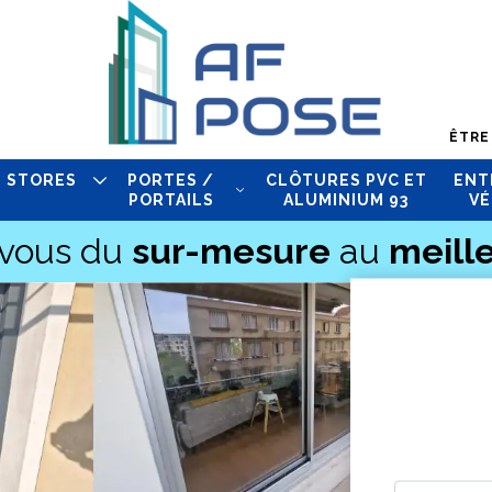
ÊTRE
STORES
PORTES /
CLÔTURES PVC ET
ENT
PORTAILS
ALUMINIUM 93
VÉ
-vous du
sur-mesure
au
meille