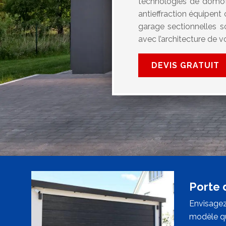
technologies de domoti
antieffraction équipent
garage sectionnelles 
avec l’architecture de v
DEVIS GRATUIT
Porte 
Envisagez
modèle qu