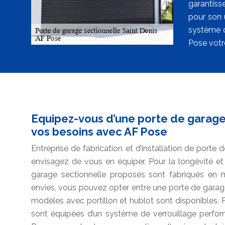
garantisse
pour son 
système d
Pose votre
Equipez-vous d’une porte de garage
vos besoins avec AF Pose
Entreprise de fabrication et d’installation de porte
envisagez de vous en équiper. Pour la longévité et
garage sectionnelle proposés sont fabriqués en m
envies, vous pouvez opter entre une porte de garag
modèles avec portillon et hublot sont disponibles. P
sont équipées d’un système de verrouillage perfor