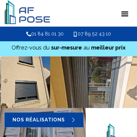
01 84 81 01 30
07 89 52 43 10
Offrez-vous du
sur-mesure
au
meilleur prix
NOS RÉALISATIONS