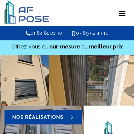
01 84 81 01 30
07 89 52 43 10
Offrez-vous du
sur-mesure
au
meilleur prix
NOS RÉALISATIONS