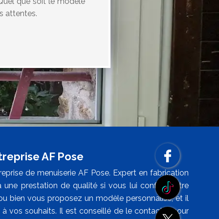
Quel que soit le modèle
s attentes.
ntreprise AF Pose
eprise de menuiserie AF Pose. Expert en fabrication
a une prestation de qualité si vous lui confiez votre
 ou bien vous proposez un modèle personnalisé, et il
 à vos souhaits. Il est conseillé de le contacter pour