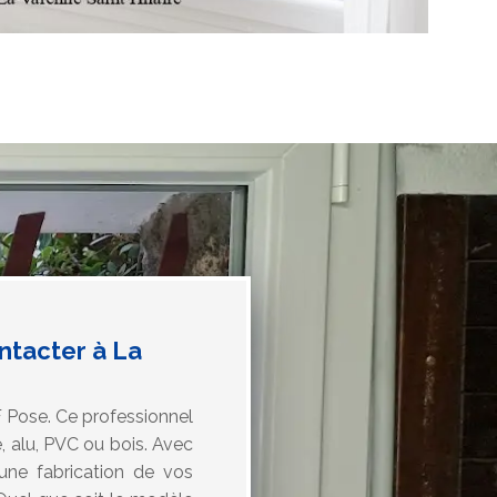
ntacter à La
F Pose. Ce professionnel
, alu, PVC ou bois. Avec
t une fabrication de vos