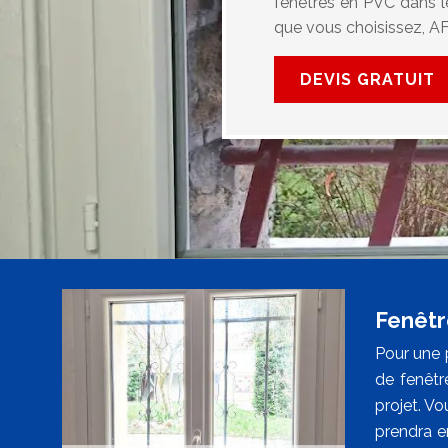
fenêtres en PVC dans l
que vous choisissez, AF
DEVIS GRATUIT
Fenêtr
Pour une 
de fenêtr
projet. V
prendra en