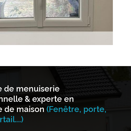
e de menuiserie
nnelle & experte en
e de maison
(Fenêtre, porte,
tail...)