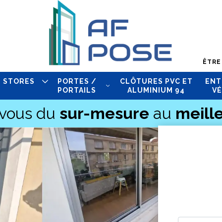
ÊTRE
STORES
PORTES /
CLÔTURES PVC ET
ENT
PORTAILS
ALUMINIUM 94
VÉ
-vous du
sur-mesure
au
meille