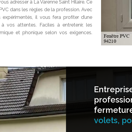
ous adresser à La Varenne Saint Hilaire. Ce
PVC dans les règles de la profession. Avec
expérimentés, il vous fera profiter d’une
 vos attentes. Faciles à entretenir, les
rmique et phonique selon vos exigences.
Entrepris
professio
fermetur
volets, por