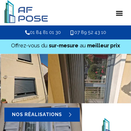
01 84 81 01 30
07 89 52 43 10
Offrez-vous du
sur-mesure
au
meilleur prix
NOS RÉALISATIONS