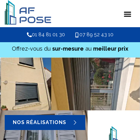
01 84 81 01 30
07 89 52 43 10
Offrez-vous du
sur-mesure
au
meilleur prix
NOS RÉALISATIONS